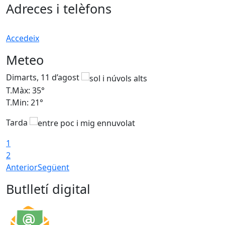
Adreces i telèfons
Accedeix
Meteo
Dimarts, 11 d’agost
D
T.Màx: 35°
T
T.Min: 21°
T
Tarda
T
1
2
Anterior
Següent
Butlletí digital