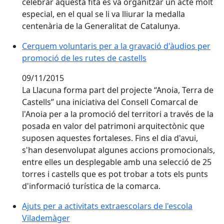
celebrar aquesta fita es va organitzar un acte molt
especial, en el qual se li va lliurar la medalla
centenària de la Generalitat de Catalunya.
Cerquem voluntaris per a la gravació d'àudios per pro
Cerquem voluntaris per a la gravació d'àudios per
promoció de les rutes de castells
09/11/2015
La Llacuna forma part del projecte “Anoia, Terra de
Castells” una iniciativa del Consell Comarcal de
l'Anoia per a la promoció del territori a través de la
posada en valor del patrimoni arquitectònic que
suposen aquestes fortaleses. Fins el dia d'avui,
s'han desenvolupat algunes accions promocionals,
entre elles un desplegable amb una selecció de 25
torres i castells que es pot trobar a tots els punts
d'informació turística de la comarca.
Ajuts per a activitats extraescolars de l'escola
Vilademàger