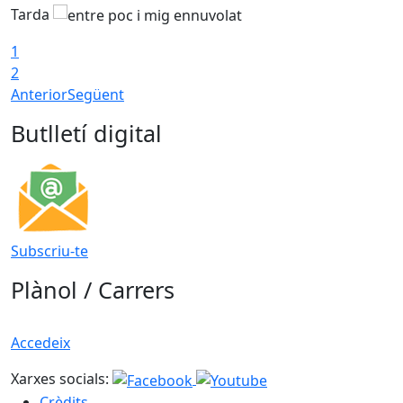
Tarda
T
1
2
Anterior
Següent
Butlletí digital
Subscriu-te
Plànol / Carrers
Accedeix
Xarxes socials:
Crèdits