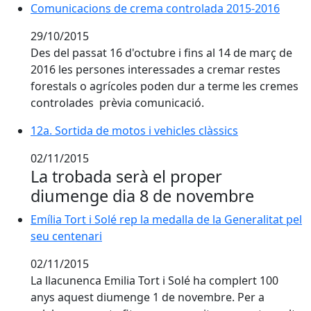
Comunicacions de crema controlada 2015-2016
29/10/2015
Des del passat 16 d'octubre i fins al 14 de març de
2016 les persones interessades a cremar restes
forestals o agrícoles poden dur a terme les cremes
controlades prèvia comunicació.
12a. Sortida de motos i vehicles clàssics
12a. Sortida de motos i vehicles clàssics
02/11/2015
La trobada serà el proper
diumenge dia 8 de novembre
Emília Tort i Solé rep la medalla de la Generalitat pel 
Emília Tort i Solé rep la medalla de la Generalitat pel
seu centenari
02/11/2015
La llacunenca Emilia Tort i Solé ha complert 100
anys aquest diumenge 1 de novembre. Per a