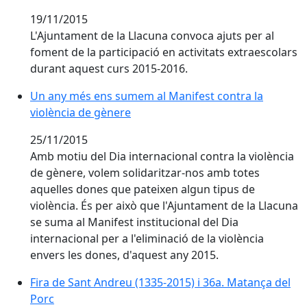
19/11/2015
L'Ajuntament de la Llacuna convoca ajuts per al
foment de la participació en activitats extraescolars
durant aquest curs 2015-2016.
Un any més ens sumem al Manifest contra la violènci
Un any més ens sumem al Manifest contra la
violència de gènere
25/11/2015
Amb motiu del Dia internacional contra la violència
de gènere, volem solidaritzar-nos amb totes
aquelles dones que pateixen algun tipus de
violència. És per això que l'Ajuntament de la Llacuna
se suma al Manifest institucional del Dia
internacional per a l'eliminació de la violència
envers les dones, d'aquest any 2015.
Fira de Sant Andreu (1335-2015) i 36a. Matança del Po
Fira de Sant Andreu (1335-2015) i 36a. Matança del
Porc