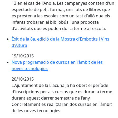
13 en el cas de l'Anoia. Les campanyes consten d'un
espectacle de petit format, uns lots de llibres que
es presten a les escoles com un tast d'allò que els
infants trobaran al bibliobús i una proposta
d'activitats que es poden dur a terme a l'escola.
Èxit de la 8a. edició de la Mostra d'Embotits i Vins d'A
Èxit de la 8a. edició de la Mostra d'Embotits i Vins
d'Altura
19/10/2015
Nova programació de cursos en l'àmbit de les
noves tecnologies
20/10/2015
L'Ajuntament de la Llacuna ja ha obert el període
d'inscripcions per als cursos que es duran a terme
durant aquest darrer semestre de l'any.
Concretament es realitzaran dos cursos en l'àmbit
de les noves tecnologies.