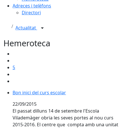
Adreces i telèfons
Directori
Actualitat
Hemeroteca
5
Bon inici del curs escolar
Bon inici del curs escolar
22/09/2015
El passat dilluns 14 de setembre l'Escola
Vilademàger obria les seves portes al nou curs
2015-2016. El centre que compta amb una unitat