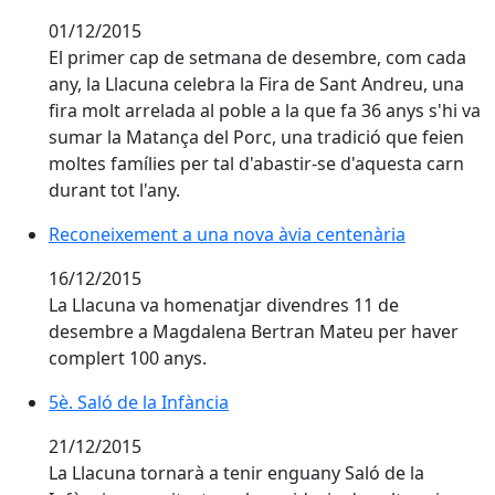
01/12/2015
El primer cap de setmana de desembre, com cada
any, la Llacuna celebra la Fira de Sant Andreu, una
fira molt arrelada al poble a la que fa 36 anys s'hi va
sumar la Matança del Porc, una tradició que feien
moltes famílies per tal d'abastir-se d'aquesta carn
durant tot l'any.
Reconeixement a una nova àvia centenària
Reconeixement a una nova àvia centenària
16/12/2015
La Llacuna va homenatjar divendres 11 de
desembre a Magdalena Bertran Mateu per haver
complert 100 anys.
5è. Saló de la Infància
21/12/2015
La Llacuna tornarà a tenir enguany Saló de la