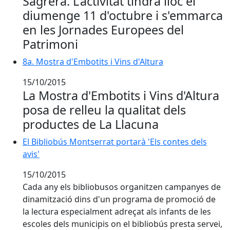
Sagrera. L'activitat tindrà lloc el
diumenge 11 d'octubre i s'emmarca
en les Jornades Europees del
Patrimoni
8a. Mostra d'Embotits i Vins d'Altura
8a. Mostra d'Embotits i Vins d'Altura
15/10/2015
La Mostra d'Embotits i Vins d'Altura
posa de relleu la qualitat dels
productes de La Llacuna
El Bibliobús Montserrat portarà 'Els contes dels
avis'
15/10/2015
Cada any els bibliobusos organitzen campanyes de
dinamització dins d'un programa de promoció de
la lectura especialment adreçat als infants de les
escoles dels municipis on el bibliobús presta servei,