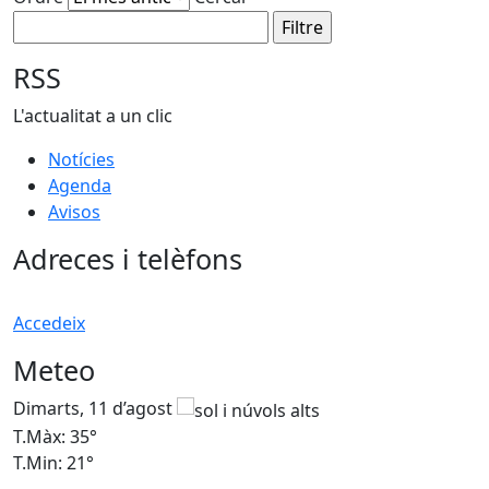
RSS
L'actualitat a un clic
Notícies
Agenda
Avisos
Adreces i telèfons
Accedeix
Meteo
Dimarts, 11 d’agost
D
T.Màx: 35°
T
T.Min: 21°
T